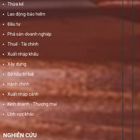
Thừa kế
Lao động-bảo hiểm
Đầu tư
Phá sản-doanh nghiệp
Thuế - Tài chính
Xuất nhập khẩu
Xây dựng
Sở hữu trí tuệ
Hành chính
Xuất nhập cảnh
Kinh doanh - Thương mại
Lĩnh vực khác
NGHIÊN CỨU