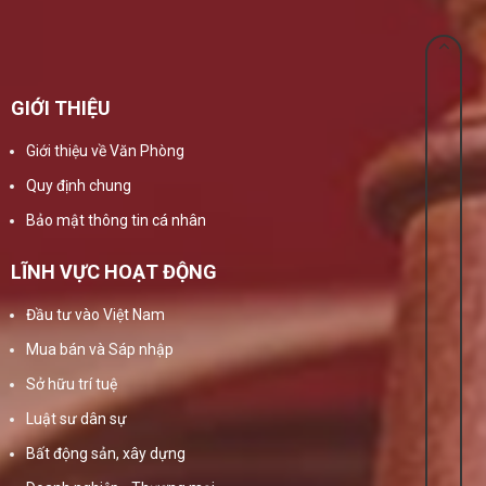
GIỚI THIỆU
Giới thiệu về Văn Phòng
Quy định chung
Bảo mật thông tin cá nhân
LĨNH VỰC HOẠT ĐỘNG
Đầu tư vào Việt Nam
Mua bán và Sáp nhập
Sở hữu trí tuệ
Luật sư dân sự
Bất động sản, xây dựng