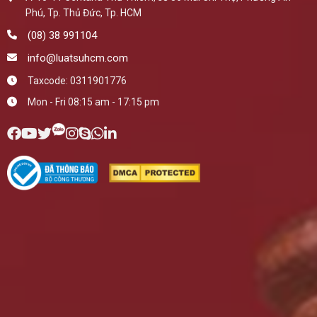
Phú, Tp. Thủ Đức, Tp. HCM
(08) 38 991104
info@luatsuhcm.com
Taxcode: 0311901776
Mon - Fri 08:15 am - 17:15 pm