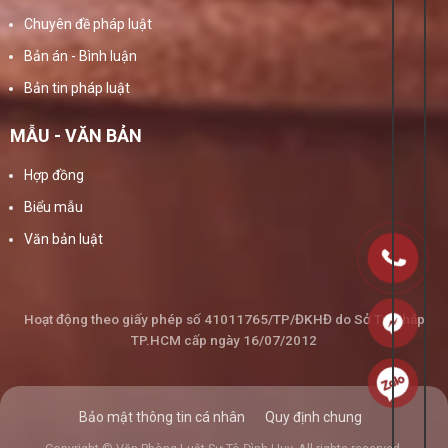
Chuyên đề pháp luật
Bản án - Bình luận
Bản tin pháp luật
MẪU - VĂN BẢN
Hợp đồng
Biểu mẫu
Văn bản luật
Hoạt động theo giấy phép số 41011765/TP/ĐKHĐ do Sở Tư Pháp
TP.HCM cấp ngày 16/07/2012
Bảo mật thông tin cá nhân
Quy định chung