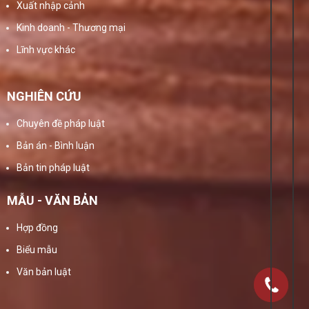
Xuất nhập cảnh
Kinh doanh - Thương mại
Lĩnh vực khác
NGHIÊN CỨU
Chuyên đề pháp luật
Bản án - Bình luận
Bản tin pháp luật
MẪU - VĂN BẢN
Hợp đồng
Biểu mẫu
Văn bản luật