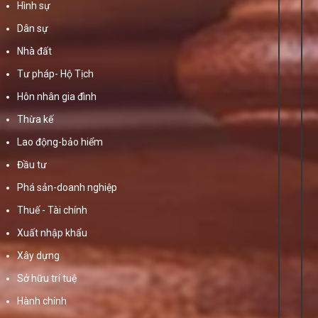
Hình sự
Dân sự
Nhà đất
Tư pháp- Hộ Tịch
Hôn nhân gia đình
Thừa kế
Lao động-bảo hiểm
Đầu tư
Phá sản-doanh nghiệp
Thuế - Tài chính
Xuất nhập khẩu
Xây dựng
Sở hữu trí tuệ
Hành chính