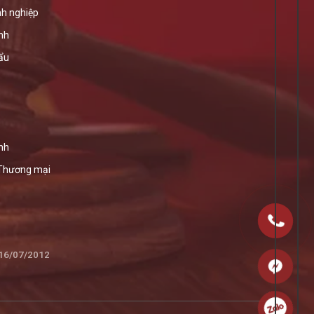
h nghiệp
ính
ẩu
nh
 Thương mại
 16/07/2012