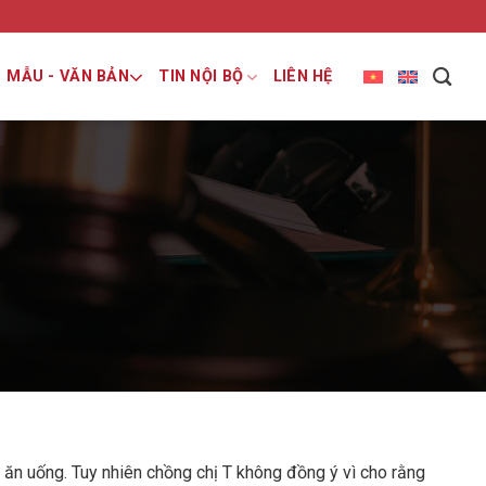
MẪU - VĂN BẢN
TIN NỘI BỘ
LIÊN HỆ
 ăn uống. Tuy nhiên chồng chị T không đồng ý vì cho rằng