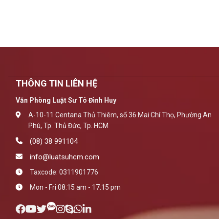
THÔNG TIN LIÊN HỆ
Văn Phòng Luật Sư Tô Đình Huy
A-10-11 Centana Thủ Thiêm, số 36 Mai Chí Thọ, Phường An
Phú, Tp. Thủ Đức, Tp. HCM
(08) 38 991104
info@luatsuhcm.com
Taxcode: 0311901776
Mon - Fri 08:15 am - 17:15 pm