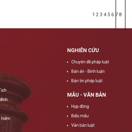
1
2
3
4
5
6
7
8
NGHIÊN CỨU
Chuyên đề pháp luật
Bản án - Bình luận
Bản tin pháp luật
Tịch
MẪU - VĂN BẢN
đình
Hợp đồng
Biểu mẫu
 hiểm
Văn bản luật