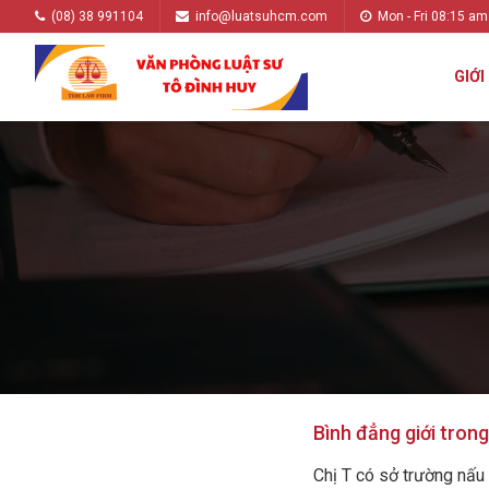
(08) 38 991104
info@luatsuhcm.com
Mon - Fri 08:15 am
GIỚI
Bình đẳng giới trong
Chị T có sở trường nấu