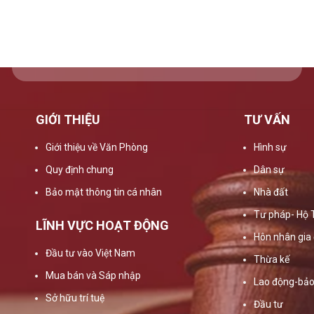
GIỚI THIỆU
TƯ VẤN
Giới thiệu về Văn Phòng
Hình sự
Quy định chung
Dân sự
Bảo mật thông tin cá nhân
Nhà đất
Tư pháp- Hộ 
LĨNH VỰC HOẠT ĐỘNG
Hôn nhân gia 
Đầu tư vào Việt Nam
Thừa kế
Mua bán và Sáp nhập
Lao động-bảo
Sở hữu trí tuệ
Đầu tư