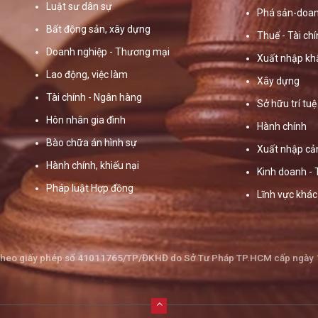
Luật sư dân sự
Phá sản-doan
Bất động sản, xây dựng
Thuế - Tài ch
Doanh nghiệp - Thương mại
Xuất nhập kh
Lao động, việc làm
Xây dựng
Tài chính - Ngân hàng
Sở hữu trí tuệ
Hôn nhân gia đình
Hành chính
Bào chữa án hình sự
Xuất nhập cả
Hành chính, khiếu nại
Kinh doanh -
Pháp luật Hợp đồng
Lĩnh vực khác
theo giấy phép số 41011765/TP/ĐKHĐ do Sở Tư Pháp TP.HCM cấp ngày