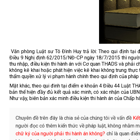
Văn phòng Luật sư Tô Đình Huy
trả lời:
Theo qui định tại
Điều 9 Nghị định 62/2015/NĐ-CP ngày 18/7/2015 thì người ph
thu nhập, điều kiện thi hành án với Cơ quan THADS và phải ch
không kê khai hoặc phát hiện việc kê khai không trung thực
thẩm quyền xử lý vi phạm hành chính theo qui định của pháp 
Mặt khác, theo qui đinh tại điểm e khoản 4 Điều 44
Luật THA
bản thể hiện đầy đủ kết quả xác minh, có xác nhận của UBND
Như vậy, biên bản xác minh điều kiện thi hành án của Chấp h
Chuyên đề trên đây là chia sẻ của chúng tôi về vấn đề
Kết
người đọc có thêm kiến thức về pháp luật, không nhằm m
chữ ký của người phải thi hành án không?
chỉ là quan điể