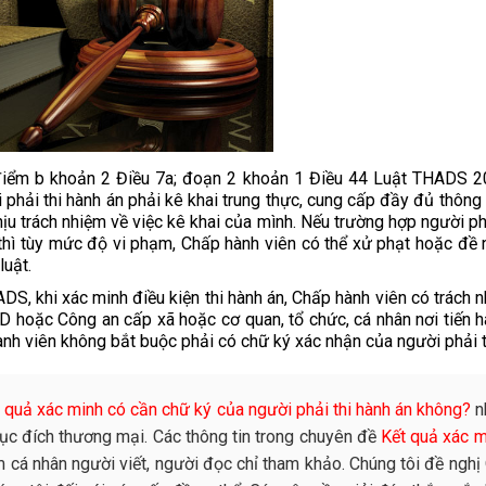
 điểm b khoản 2 Điều 7a; đoạn 2 khoản 1 Điều 44 Luật THADS 2
ải thi hành án phải kê khai trung thực, cung cấp đầy đủ thông ti
ịu trách nhiệm về việc kê khai của mình. Nếu trường hợp người ph
 thì tùy mức độ vi phạm, Chấp hành viên có thể xử phạt hoặc đề 
luật.
DS, khi xác minh điều kiện thi hành án, Chấp hành viên có trách 
 hoặc Công an cấp xã hoặc cơ quan, tổ chức, cá nhân nơi tiến h
ành viên không bắt buộc phải có chữ ký xác nhận của người phải t
 quả xác minh có cần chữ ký của người phải thi hành án không?
n
ục đích thương mại. Các thông tin trong chuyên đề
Kết quả xác m
m cá nhân người viết, người đọc chỉ tham khảo. Chúng tôi đề ngh