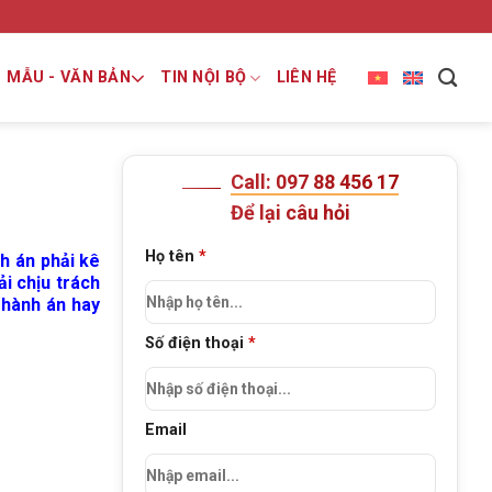
MẪU - VĂN BẢN
TIN NỘI BỘ
LIÊN HỆ
Call: 097 88 456 17
Để lại câu hỏi
Họ tên
*
nh án phải kê
ải chịu trách
 hành án hay
Số điện thoại
*
Email