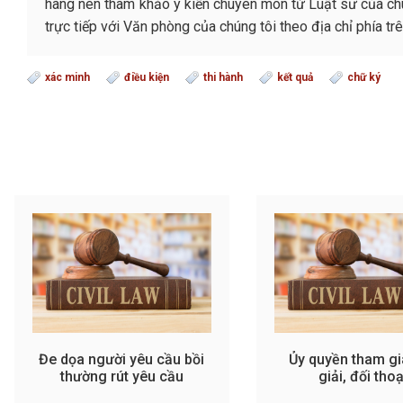
hàng nên tham khảo ý kiến chuyên môn từ Luật sư của chún
trực tiếp với Văn phòng của chúng tôi theo địa chỉ phía 
xác minh
điều kiện
thi hành
kết quả
chữ ký
Đe dọa người yêu cầu bồi
Ủy quyền tham gi
thường rút yêu cầu
giải, đối thoạ