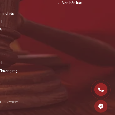
Văn bản luật
h nghiệp
ính
ẩu
nh
 Thương mại
 16/07/2012