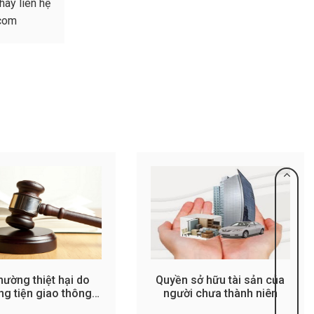
hãy liên hệ
.com
hường thiệt hại do
Quyền sở hữu tài sản của
g tiện giao thông
người chưa thành niên
gây ra