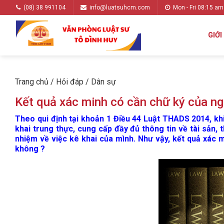
(08) 38 991104
info@luatsuhcm.com
Mon - Fri 08:15 am
GIỚI
Trang chủ
/
Hỏi đáp
/
Dân sự
Kết quả xác minh có cần chữ ký của ng
Theo qui định tại khoản 1 Điều 44 Luật THADS 2014, khi 
khai trung thực, cung cấp đầy đủ thông tin về tài sản, 
nhiệm về việc kê khai của mình. Như vậy, kết quả xác m
không ?