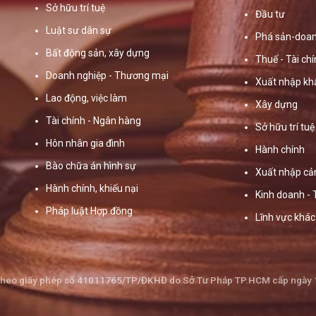
Sở hữu trí tuệ
Đầu tư
Luật sư dân sự
Phá sản-doan
Bất động sản, xây dựng
Thuế - Tài ch
Doanh nghiệp - Thương mại
Xuất nhập kh
Lao động, việc làm
Xây dựng
Tài chính - Ngân hàng
Sở hữu trí tuệ
Hôn nhân gia đình
Hành chính
Bào chữa án hình sự
Xuất nhập cả
Hành chính, khiếu nại
Kinh doanh -
Pháp luật Hợp đồng
Lĩnh vực khác
theo giấy phép số 41011765/TP/ĐKHĐ do Sở Tư Pháp TP.HCM cấp ngày