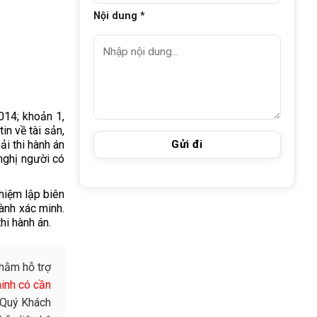
Nội dung *
014; khoản 1,
n về tài sản,
ải thi hành án
nghị người có
nhiệm lập biên
ành xác minh.
hi hành án.
hằm hỗ trợ
inh có cần
ị Quý Khách