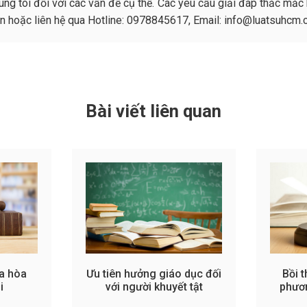
g tôi đối với các vấn đề cụ thể. Các yêu cầu giải đáp thắc mắc 
trên hoặc liên hệ qua Hotline: 0978845617, Email: info@luatsuhcm
Bài viết liên quan
a hòa
Ưu tiên hưởng giáo dục đối
Bồi t
i
với người khuyết tật
phươn