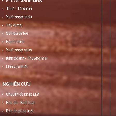
Phá sản-doanh nghiệp
Thuế - Tài chính
Xuất nhập khẩu
Xây dựng
Sở hữu trí tuệ
Hành chính
Xuất nhập cảnh
Kinh doanh - Thương mại
Lĩnh vực khác
NGHIÊN CỨU
Chuyên đề pháp luật
Bản án - Bình luận
Bản tin pháp luật