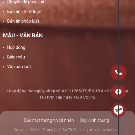
Chuyên đề pháp luật
Bản án - Bình luận
Bản tin pháp luật
MẪU - VĂN BẢN
Hợp đồng
Biểu mẫu
Văn bản luật
Hoạt động theo giấy phép số 41011765/TP/ĐKHĐ do Sở Tư Pháp
TP.HCM cấp ngày 16/07/2012
Bảo mật thông tin cá nhân
Quy định chung
Copyright © Văn Phòng Luật Sư Tô Đình Huy. All rights reserved.