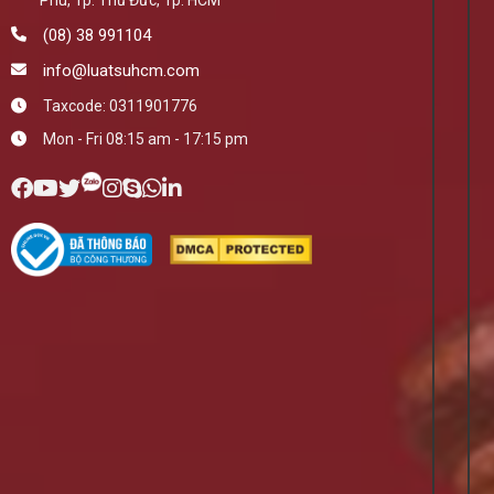
Phú, Tp. Thủ Đức, Tp. HCM
(08) 38 991104
info@luatsuhcm.com
Taxcode: 0311901776
Mon - Fri 08:15 am - 17:15 pm