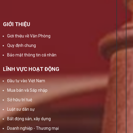
GIỚI THIỆU
Giới thiệu về Văn Phòng
Quy định chung
Bảo mật thông tin cá nhân
LĨNH VỰC HOẠT ĐỘNG
Đầu tư vào Việt Nam
Mua bán và Sáp nhập
Sở hữu trí tuệ
Luật sư dân sự
Bất động sản, xây dựng
Doanh nghiệp - Thương mại