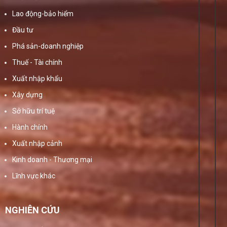
Lao động-bảo hiểm
Đầu tư
Phá sản-doanh nghiệp
Thuế - Tài chính
Xuất nhập khẩu
Xây dựng
Sở hữu trí tuệ
Hành chính
Xuất nhập cảnh
Kinh doanh - Thương mại
Lĩnh vực khác
NGHIÊN CỨU