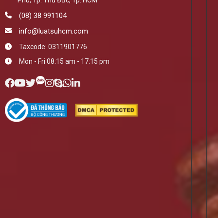
Phú, Tp. Thủ Đức, Tp. HCM
(08) 38 991104
info@luatsuhcm.com
Taxcode: 0311901776
Mon - Fri 08:15 am - 17:15 pm