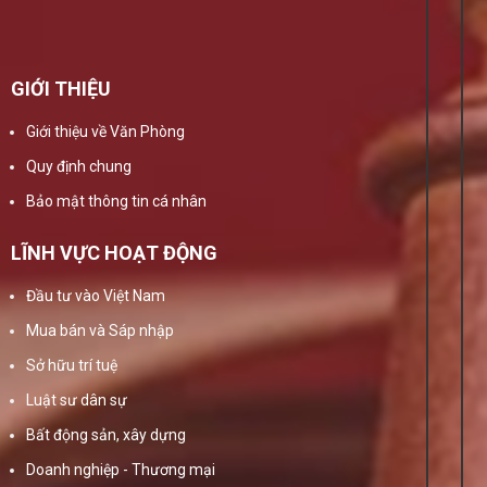
GIỚI THIỆU
Giới thiệu về Văn Phòng
Quy định chung
Bảo mật thông tin cá nhân
LĨNH VỰC HOẠT ĐỘNG
Đầu tư vào Việt Nam
Mua bán và Sáp nhập
Sở hữu trí tuệ
Luật sư dân sự
Bất động sản, xây dựng
Doanh nghiệp - Thương mại