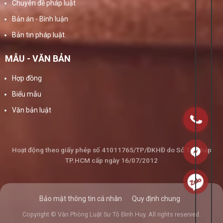
Chuyên đề pháp luật
Bản án - Bình luận
Bản tin pháp luật
MẪU - VĂN BẢN
Hợp đồng
Biểu mẫu
Văn bản luật
Hoạt động theo giấy phép số 41011765/TP/ĐKHĐ do Sở Tư Pháp
TP.HCM cấp ngày 16/07/2012
Bảo mật thông tin cá nhân
Quy định chung
Copyright © Văn Phòng Luật Sư Tô Đình Huy. All rights reserved.