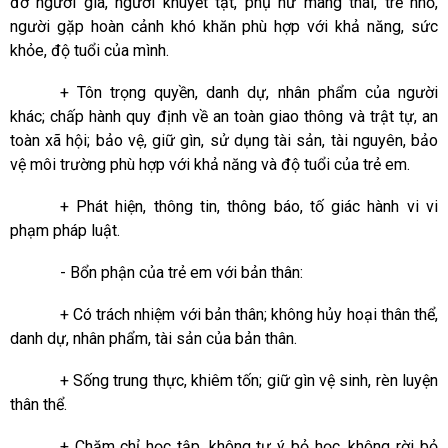
đỡ người già, người khuyết tật, phụ nữ mang thai, trẻ nhỏ,
người gặp hoàn cảnh khó khăn phù hợp với khả năng, sức
khỏe, độ tuổi của mình.
+ Tôn trọng quyền, danh dự, nhân phẩm của người
khác; chấp hành quy định về an toàn giao thông và trật tự, an
toàn xã hội; bảo vệ, giữ gìn, sử dụng tài sản, tài nguyên, bảo
vệ môi trường phù hợp với khả năng và độ tuổi của trẻ em.
+ Phát hiện, thông tin, thông báo, tố giác hành vi vi
phạm pháp luật.
- Bổn phận của trẻ em với bản thân:
+ Có trách nhiệm với bản thân; không hủy hoại thân thể,
danh dự, nhân phẩm, tài sản của bản thân.
+ Sống trung thực, khiêm tốn; giữ gìn vệ sinh, rèn luyện
thân thể.
+ Chăm chỉ học tập, không tự ý bỏ học, không rời bỏ