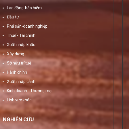
Lao động-bảo hiểm
Đầu tư
Phá sản-doanh nghiệp
Thuế - Tài chính
Xuất nhập khẩu
Xây dựng
Sở hữu trí tuệ
Hành chính
Xuất nhập cảnh
Kinh doanh - Thương mại
Lĩnh vực khác
NGHIÊN CỨU