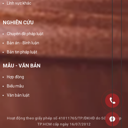
Lĩnh vực khác
NGHIÊN CỨU
Chuyên đề pháp luật
Bản án - Bình luận
Bản tin pháp luật
MẪU - VĂN BẢN
Hợp đồng
Biểu mẫu
Văn bản luật
Hoạt động theo giấy phép số 41011765/TP/ĐKHĐ do Sở Tư Pháp
TP.HCM cấp ngày 16/07/2012