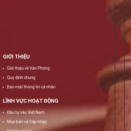
GIỚI THIỆU
Giới thiệu về Văn Phòng
Quy định chung
Bảo mật thông tin cá nhân
LĨNH VỰC HOẠT ĐỘNG
Đầu tư vào Việt Nam
Mua bán và Sáp nhập
Sở hữu trí tuệ