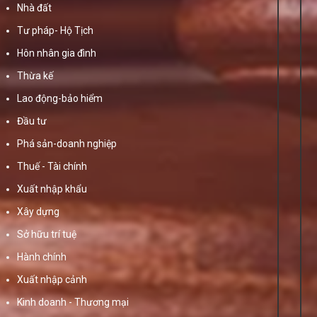
Nhà đất
Tư pháp- Hộ Tịch
Hôn nhân gia đình
Thừa kế
Lao động-bảo hiểm
Đầu tư
Phá sản-doanh nghiệp
Thuế - Tài chính
Xuất nhập khẩu
Xây dựng
Sở hữu trí tuệ
Hành chính
Xuất nhập cảnh
Kinh doanh - Thương mại