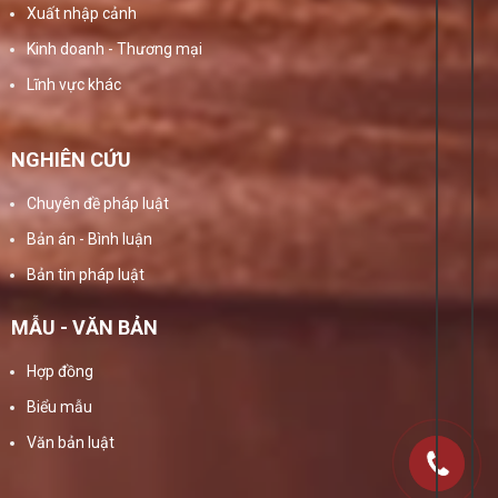
Xuất nhập cảnh
Kinh doanh - Thương mại
Lĩnh vực khác
NGHIÊN CỨU
Chuyên đề pháp luật
Bản án - Bình luận
Bản tin pháp luật
MẪU - VĂN BẢN
Hợp đồng
Biểu mẫu
Văn bản luật