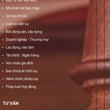
Đầu tư vào Việt Nam
Mua bán và Sáp nhập
Sở hữu trí tuệ
Luật sư dân sự
Bất động sản, xây dựng
Doanh nghiệp - Thương mại
Lao động, việc làm
Tài chính - Ngân hàng
Hôn nhân gia đình
Bào chữa án hình sự
Hành chính, khiếu nại
Pháp luật Hợp đồng
TƯ VẤN