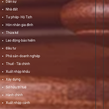
Dân sự
Nhà đất
Tư pháp- Hộ Tịch
Hôn nhân gia đình
Thừa kế
Lao động-bảo hiểm
Đầu tư
Phá sản-doanh nghiệp
Thuế - Tài chính
Xuất nhập khẩu
Xây dựng
Sở hữu trí tuệ
Hành chính
Xuất nhập cảnh