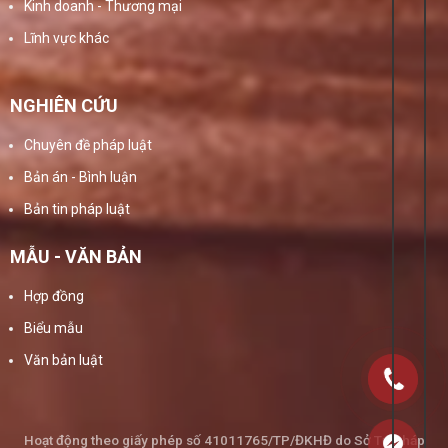
Kinh doanh - Thương mại
Lĩnh vực khác
NGHIÊN CỨU
Chuyên đề pháp luật
Bản án - Bình luận
Bản tin pháp luật
MẪU - VĂN BẢN
Hợp đồng
Biểu mẫu
Văn bản luật
Hoạt động theo giấy phép số 41011765/TP/ĐKHĐ do Sở Tư Pháp