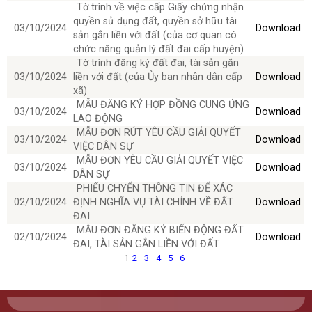
Tờ trình về việc cấp Giấy chứng nhận
quyền sử dụng đất, quyền sở hữu tài
03/10/2024
Download
sản gắn liền với đất (của cơ quan có
chức năng quản lý đất đai cấp huyện)
Tờ trình đăng ký đất đai, tài sản gắn
03/10/2024
liền với đất (của Ủy ban nhân dân cấp
Download
xã)
MẪU ĐĂNG KÝ HỢP ĐỒNG CUNG ỨNG
03/10/2024
Download
LAO ĐỘNG
MẪU ĐƠN RÚT YÊU CẦU GIẢI QUYẾT
03/10/2024
Download
VIỆC DÂN SỰ
MẪU ĐƠN YÊU CẦU GIẢI QUYẾT VIỆC
03/10/2024
Download
DÂN SỰ
PHIẾU CHYỂN THÔNG TIN ĐỂ XÁC
02/10/2024
ĐỊNH NGHĨA VỤ TÀI CHÍNH VỀ ĐẤT
Download
ĐAI
MẪU ĐƠN ĐĂNG KÝ BIẾN ĐỘNG ĐẤT
02/10/2024
Download
ĐAI, TÀI SẢN GẮN LIỀN VỚI ĐẤT
1
2
3
4
5
6