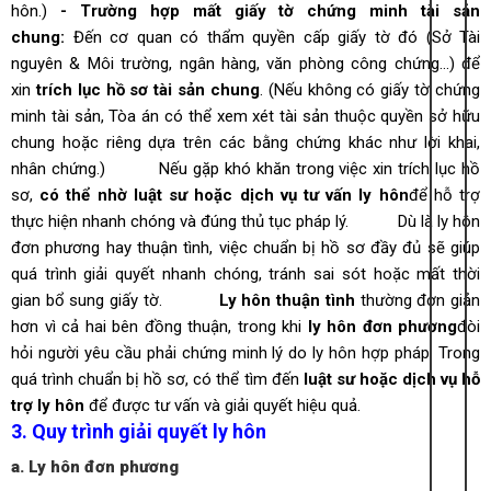
hôn.)
- Trường hợp mất giấy tờ chứng minh tài sản
chung:
Đến cơ quan có thẩm quyền cấp giấy tờ đó (Sở Tài
nguyên & Môi trường, ngân hàng, văn phòng công chứng...) để
xin
trích lục hồ sơ tài sản chung
.
(Nếu không có giấy tờ chứng
minh tài sản, Tòa án có thể xem xét tài sản thuộc quyền sở hữu
chung hoặc riêng dựa trên các bằng chứng khác như lời khai,
nhân chứng.)
Nếu gặp khó khăn trong việc xin trích lục hồ
sơ,
có thể nhờ luật sư hoặc dịch vụ tư vấn ly hôn
để hỗ trợ
thực hiện nhanh chóng và đúng thủ tục pháp lý.
Dù là ly hôn
đơn phương hay thuận tình, việc chuẩn bị hồ sơ đầy đủ sẽ giúp
quá trình giải quyết nhanh chóng, tránh sai sót hoặc mất thời
gian bổ sung giấy tờ.
Ly hôn thuận tình
thường đơn giản
hơn vì cả hai bên đồng thuận, trong khi
ly hôn đơn phương
đòi
hỏi người yêu cầu phải chứng minh lý do ly hôn hợp pháp. Trong
quá trình chuẩn bị hồ sơ, có thể tìm đến
luật sư hoặc dịch vụ hỗ
trợ ly hôn
để được tư vấn và giải quyết hiệu quả.
3. Quy trình giải quyết ly hôn
a. Ly hôn đơn phương