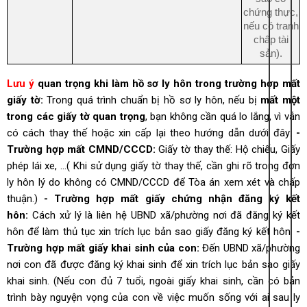
chứng thực,
nếu có tranh
chấp tài
sản)
.
Lưu ý
quan trọng khi làm hồ sơ ly hôn trong trường hợp mất
giấy tờ:
Trong quá trình chuẩn bị hồ sơ ly hôn, nếu bị
mất một
trong các giấy tờ quan trọng
, bạn không cần quá lo lắng, vì vẫn
có cách thay thế hoặc xin cấp lại theo hướng dẫn dưới đây:
-
Trường hợp mất CMND/CCCD:
Giấy tờ thay thế: Hộ chiếu, Giấy
phép lái xe, …( Khi sử dụng giấy tờ thay thế, cần ghi rõ trong đơn
ly hôn lý do không có CMND/CCCD để Tòa án xem xét và chấp
thuận.)
- Trường hợp mất giấy chứng nhận đăng ký kết
hôn:
Cách xử lý là liên hệ UBND xã/phường nơi đã đăng ký kết
hôn để làm thủ tục xin trích lục bản sao giấy đăng ký kết hôn.
-
Trường hợp mất giấy khai sinh của con:
Đến UBND xã/phường
nơi con đã được đăng ký khai sinh để xin trích lục bản sao giấy
khai sinh.
(Nếu con đủ 7 tuổi, ngoài giấy khai sinh, cần có bản
trình bày nguyện vọng của con về việc muốn sống với ai sau ly