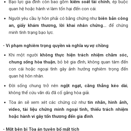
Bạo lực gia đình còn bao gồm
kiểm soát tài chính
, ép buộc
quan hệ hoặc hành vi làm tổn hại đến con cái.
Người yêu cầu ly hôn phải có bằng chứng như
biên bản công
an, giấy khám thương, lời khai nhân chứng…
để chứng
minh tình trạng bạo lực.
- Vi phạm nghiêm trọng quyền và nghĩa vụ vợ chồng
Khi một người
không thực hiện trách nhiệm chăm sóc,
chung sống hòa thuận
, bỏ bê gia đình, không quan tâm đến
con cái hoặc ngoại tình gây ảnh hưởng nghiêm trọng đến
quan hệ hôn nhân.
Đời sống chung trở nên
ngột ngạt, căng thẳng kéo dài
,
không thể cứu vãn dù đã cố gắng hòa giải.
Tòa án sẽ xem xét các chứng cứ như
tin nhắn, hình ảnh,
video, tài liệu chứng minh ngoại tình, thiếu trách nhiệm
hoặc hành vi gây tổn thương đến gia đình
.
- Một bên bị Tòa án tuyên bố mất tích