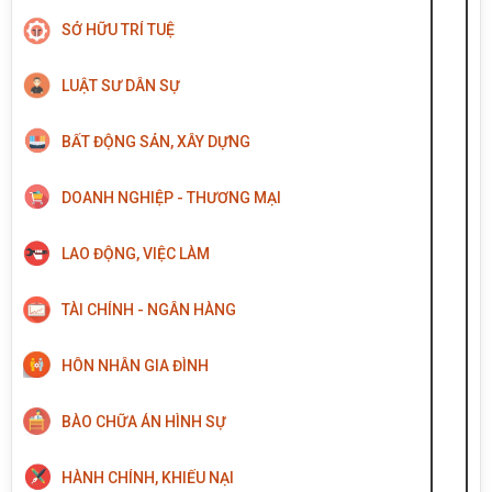
SỞ HỮU TRÍ TUỆ
LUẬT SƯ DÂN SỰ
BẤT ĐỘNG SẢN, XÂY DỰNG
DOANH NGHIỆP - THƯƠNG MẠI
LAO ĐỘNG, VIỆC LÀM
TÀI CHÍNH - NGÂN HÀNG
HÔN NHÂN GIA ĐÌNH
BÀO CHỮA ÁN HÌNH SỰ
HÀNH CHÍNH, KHIẾU NẠI