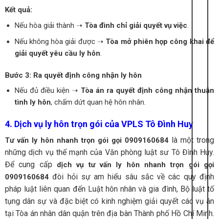
Kết quả:
Nếu hòa giải thành ➝
Tòa đình chỉ giải quyết vụ việc
.
Nếu không hòa giải được ➝
Tòa mở phiên họp công khai để
giải quyết yêu cầu ly hôn
.
Bước 3: Ra quyết định công nhận ly hôn
Nếu đủ điều kiện ➝
Tòa án ra quyết định công nhận thuận
tình ly hôn
, chấm dứt quan hệ hôn nhân.
4. Dịch vụ ly hôn trọn gói của VPLS Tô Đình Huy
là một trong
Tư vấn ly hôn nhanh trọn gói gọi 0909160684
những dịch vụ thế mạnh của Văn phòng luật sư Tô Đình Huy.
Để cung cấp
dịch vụ tư vấn ly hôn nhanh
trọn gói gọi
đòi hỏi sự am hiểu sâu sắc về các quy định
0909160684
pháp luật liên quan đến Luật hôn nhân và gia đình, Bộ luật tố
tụng dân sự và đặc biệt có kinh nghiệm giải quyết các vụ án
tại Tòa án nhân dân quận trên địa bàn Thành phố Hồ Chí Minh.