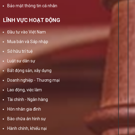
Bảo mật thông tin cá nhân
LĨNH VỰC HOẠT ĐỘNG
Đầu tư vào Việt Nam
Mua bán và Sáp nhập
Sở hữu trí tuệ
Luật sư dân sự
Bất động sản, xây dựng
Doanh nghiệp - Thương mại
Lao động, việc làm
Tài chính - Ngân hàng
Hôn nhân gia đình
Bào chữa án hình sự
Hành chính, khiếu nại