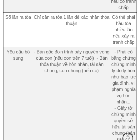
nếu có tranh
chấp
Số lần ra tòa
Chỉ cần ra tòa 1 lần để xác nhận thỏa
Có thể phải
thuận
hầu tòa
nhiều lần
nếu xảy ra
tranh chấp
Yêu cầu bổ
- Bản gốc đơn trình bày nguyện vọng
- Phải có
sung
của con (nếu con trên 7 tuổi)
- Bản
bằng chứng
thỏa thuận về hôn nhân, tài sản
chứng minh
chung, con chung (nếu có)
lý do ly hôn
như bạo lực
gia đình, vi
phạm nghĩa
vụ hôn
nhân...
-
Giấy tờ
chứng minh
quyền sở
hữu tài sản
chung (bản
sao có