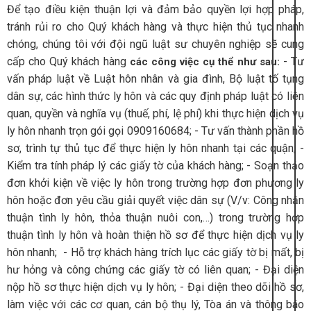
Để tạo điều kiện thuận lợi và đảm bảo quyền lợi hợp pháp,
tránh rủi ro cho Quý khách hàng và thực hiện thủ tục nhanh
chóng, chúng tôi với đội ngũ luật sư chuyên nghiệp sẽ cung
cấp cho Quý khách hàng
- Tư
các công việc cụ thể như sau:
vấn pháp luật về Luật hôn nhân và gia đình, Bộ luật tố tụng
dân sự, các hình thức ly hôn và các quy định pháp luật có liên
quan, quyền và nghĩa vụ (thuế, phí, lệ phí) khi thực hiện dịch vụ
ly hôn nhanh trọn gói gọi 0909160684;
- Tư vấn thành phần hồ
sơ, trình tự thủ tục để thực hiện ly hôn nhanh tại các quận;
-
Kiểm tra tính pháp lý các giấy tờ của khách hàng;
- Soạn thảo
đơn khởi kiện về việc ly hôn trong trường hợp đơn phương ly
hôn hoặc đơn yêu cầu giải quyết việc dân sự (V/v: Công nhận
thuận tình ly hôn, thỏa thuận nuôi con,…) trong trường hợp
thuận tình ly hôn và hoàn thiện hồ sơ để thực hiện dịch vụ ly
hôn nhanh;
- Hỗ trợ khách hàng trích lục các giấy tờ bị mất, bị
hư hỏng và công chứng các giấy tờ có liên quan;
- Đại diện
nộp hồ sơ thực hiện dịch vụ ly hôn;
- Đại diện theo dõi hồ sơ,
làm việc với các cơ quan, cán bộ thụ lý, Tòa án và thông báo