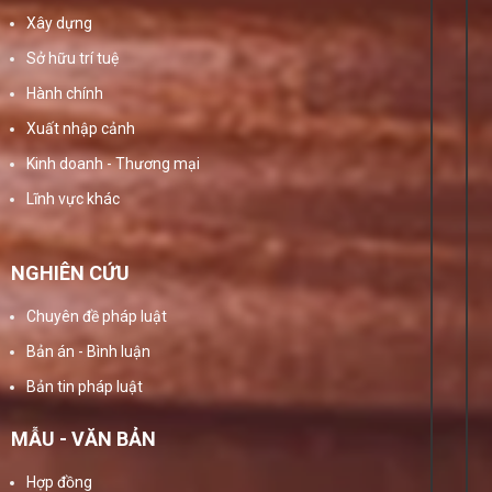
Xây dựng
Sở hữu trí tuệ
Hành chính
Xuất nhập cảnh
Kinh doanh - Thương mại
Lĩnh vực khác
NGHIÊN CỨU
Chuyên đề pháp luật
Bản án - Bình luận
Bản tin pháp luật
MẪU - VĂN BẢN
Hợp đồng