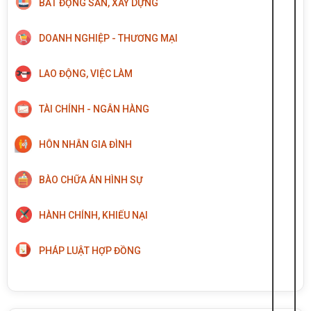
BẤT ĐỘNG SẢN, XÂY DỰNG
DOANH NGHIỆP - THƯƠNG MẠI
LAO ĐỘNG, VIỆC LÀM
TÀI CHÍNH - NGÂN HÀNG
HÔN NHÂN GIA ĐÌNH
BÀO CHỮA ÁN HÌNH SỰ
HÀNH CHÍNH, KHIẾU NẠI
PHÁP LUẬT HỢP ĐỒNG