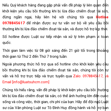
Nếu Quý khách hàng đang gặp phải vấn đề pháp lý liên quan đến
khởi kiện yêu cầu bồi thường khi bị lừa đảo chiếm đoạt tài sản,
đừng ngần ngại, hãy liên hệ với chúng tôi qua
Hotline
0978845617
để nhận được sự tư vấn sơ bộ về
yêu cầu bồi
thường khi bị lừa đảo chiếm đoạt tài sản, và được hỗ trợ kịp thời.
Số hotline được Luật sư tiếp nhận và xử lý trên phạm vi toàn
quốc.
Thời gian làm việc từ 08 giờ sáng đến 21 giờ tối trong khoảng
thời gian từ Thứ 2 đến Thứ 7 trong tuần.
Ngoài phương thức hỗ trợ qua số hotline cho
khởi kiện yêu cầu
bồi thường khi bị lừa đảo chiếm đoạt tài sản, chúng tôi còn tư
vấn và hỗ trợ trực tiếp và trực tuyến qua
Zalo: 0978845617, và
Email [info@luatsuhcm.com]
Chúng tôi hiểu rằng, vấn đề pháp lý
khởi kiện yêu cầu bồi thường
khi bị lừa đảo chiếm đoạt tài sản, có thể ảnh hưởng lớn đến cuộc
sống và công việc, thời gian, chi phí của bạn. Hãy để đội ngũ Luật
sư của Văn phòng Luật sư Tô Đình Huy đồng hành và hỗ trợ bạn