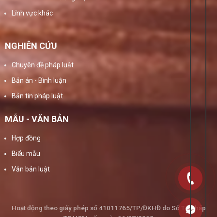
Lĩnh vực khác
NGHIÊN CỨU
Chuyên đề pháp luật
Bản án - Bình luận
Bản tin pháp luật
MẪU - VĂN BẢN
Hợp đồng
Biểu mẫu
Văn bản luật
Hoạt động theo giấy phép số 41011765/TP/ĐKHĐ do Sở Tư Pháp