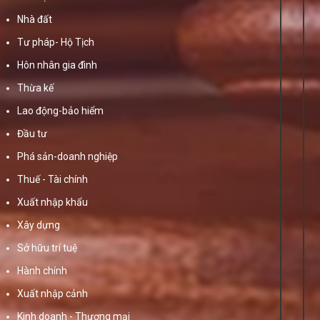
Nhà đất
Tư pháp- Hộ Tịch
Hôn nhân gia đình
Thừa kế
Lao động-bảo hiểm
Đầu tư
Phá sản-doanh nghiệp
Thuế - Tài chính
Xuất nhập khẩu
Xây dựng
Sở hữu trí tuệ
Hành chính
Xuất nhập cảnh
Kinh doanh - Thương mại